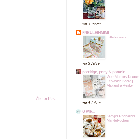
vor 3 Jahren
FREULEINMIMI
Little Flowers
vor 3 Jahren
porridge, pony & pomelo
We r Memory Keepe
Explosion Board |
Alexandra Renke
Älterer Post
vor 4 Jahren
G wie...
Saftiger Rhabarber-
Mandelkuchen