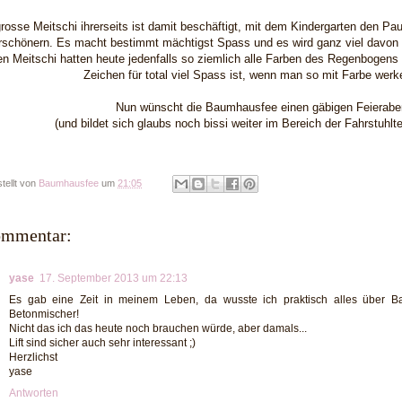
rosse Meitschi ihrerseits ist damit beschäftigt, mit dem Kindergarten den P
rschönern. Es macht bestimmt mächtigst Spass und es wird ganz viel davon 
n Meitschi hatten heute jedenfalls so ziemlich alle Farben des Regenbogens v
Zeichen für total viel Spass ist, wenn man so mit Farbe wer
Nun wünscht die Baumhausfee einen gäbigen Feierabe
(und bildet sich glaubs noch bissi weiter im Bereich der Fahrstuhlte
tellt von
Baumhausfee
um
21:05
ommentar:
yase
17. September 2013 um 22:13
Es gab eine Zeit in meinem Leben, da wusste ich praktisch alles über B
Betonmischer!
Nicht das ich das heute noch brauchen würde, aber damals...
Lift sind sicher auch sehr interessant ;)
Herzlichst
yase
Antworten