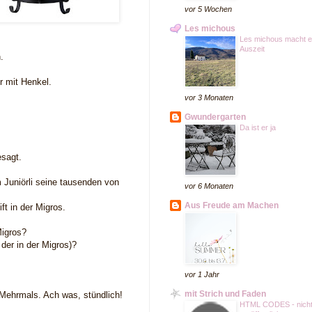
vor 5 Wochen
Les michous
Les michous macht e
Auszeit
n.
r mit Henkel.
vor 3 Monaten
Gwundergarten
Da ist er ja
esagt.
 Juniörli seine tausenden von
vor 6 Monaten
Aus Freude am Machen
ft in der Migros.
Migros?
der in der Migros)?
vor 1 Jahr
mit Strich und Faden
 Mehrmals. Ach was, stündlich!
HTML CODES - nich