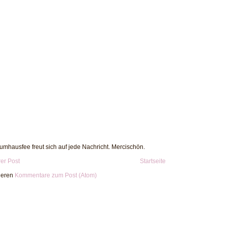
umhausfee freut sich auf jede Nachricht. Mercischön.
er Post
Startseite
ieren
Kommentare zum Post (Atom)