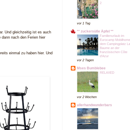
2
vor 1 Tag
** zuckersüße Äpfel **
r. Und gleichzeitig ist es auch
Familienurlaub im
e dann nach den Ferien hier
Eurocamp Mobilhome
dem Campingplatz L
Baume an der
französischen Côte
eits einmal zu haben hier. Und
d'Azur
vor 2 Tagen
Mses Bumblebee
RELAXED
vor 2 Wochen
allerhandwunderbars