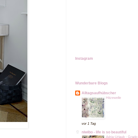
Instagram
Wunderbare Blogs
Alltagsaufhübscher
Hitzewelle
vor 1 Tag
niwibo - life is so beautiful
Adria-Urlaub - Grado 