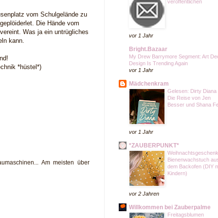
veröffentlichen
ausenplatz vom Schulgelände zu
geplöiderlet. Die Hände vom
ereint. Was ja ein untrügliches
vor 1 Jahr
keln kann.
Bright.Bazaar
My Drew Barrymore Segment: Art De
nd!
Design Is Trending Again
chnik *hüstel*)
vor 1 Jahr
Mädchenkram
Gelesen: Dirty Diana 
Die Reise von Jen
Besser und Shana F
vor 1 Jahr
*ZAUBERPUNKT*
Weihnachtsgeschenk
Bienenwachstuch au
aumaschinen... Am meisten über
dem Backofen (DIY m
Kindern)
vor 2 Jahren
Willkommen bei Zauberpalme
Freitagsblumen