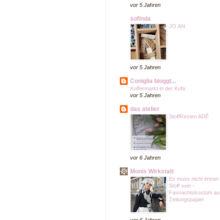
vor 5 Jahren
sofinda
JO.AN
vor 5 Jahren
Coniglia bloggt...
Koffermarkt in der Kufa
vor 5 Jahren
das atelier
StoffResten ADÉ
vor 6 Jahren
Monis Wirkstatt
Es muss nicht immer
Stoff sein -
Fasnachtskostüm au
Zeitungspapier
vor 6 Jahren