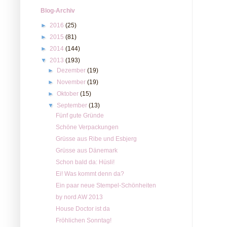
Blog-Archiv
►
2016
(25)
►
2015
(81)
►
2014
(144)
▼
2013
(193)
►
Dezember
(19)
►
November
(19)
►
Oktober
(15)
▼
September
(13)
Fünf gute Gründe
Schöne Verpackungen
Grüsse aus Ribe und Esbjerg
Grüsse aus Dänemark
Schon bald da: Hüsli!
Ei! Was kommt denn da?
Ein paar neue Stempel-Schönheiten
by nord AW 2013
House Doctor ist da
Fröhlichen Sonntag!